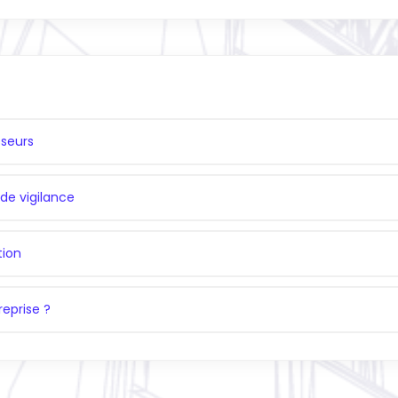
sseurs
 de vigilance
tion
eprise ?