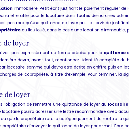
cation
immobilière. Petit écrit justifiant le paiement régulier de l
rra être utile pour le locataire dans toutes démarches adminis
 n’est pas rare qu’une quittance de loyer puisse servir de justif
opriétaire
du lieu loué, dans le cas d’une location d’immeuble, p
e de loyer
e prévoit pas expressément de forme précise pour la
quittance 
 dernière devra, avant tout, mentionner l’identité complète du ba
 locataire, somme qui devra être écrite en chiffre puis en let
harges de copropriété, à titre d’exemple. Pour terminer, la si
e de loyer
dans l’obligation de remettre une quittance de loyer au
locataire
 le locataire pourra adresser une lettre recommandée avec accus
e ou que le propriétaire refuse catégoriquement de mettre la qui
le propriétaire d’envoyer la quittance de loyer par e-mail. Pour ce