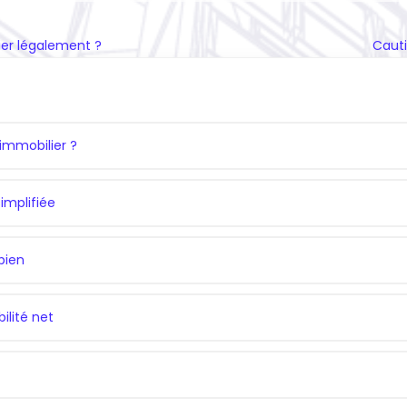
uer légalement ?
Caut
immobilier ?
implifiée
bien
ilité net