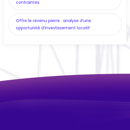
contraintes
Offre le revenu pierre : analyse d’une
opportunité d’investissement locatif