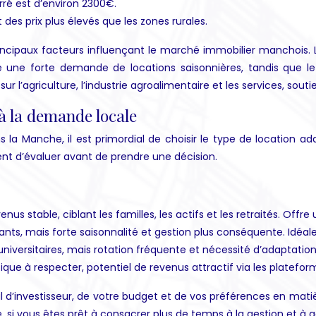
ré est d’environ 2300€.
 des prix plus élevés que les zones rurales.
incipaux facteurs influençant le marché immobilier manchois. L
e forte demande de locations saisonnières, tandis que le v
ur l’agriculture, l’industrie agroalimentaire et les services, sou
 à la demande locale
ns la Manche, il est primordial de choisir le type de location 
ent d’évaluer avant de prendre une décision.
us stable, ciblant les familles, les actifs et les retraités. Offre
tants, mais forte saisonnalité et gestion plus conséquente. Idéa
niversitaires, mais rotation fréquente et nécessité d’adaptation
que à respecter, potentiel de revenus attractif via les platef
 d’investisseur, de votre budget et de vos préférences en matière 
, si vous êtes prêt à consacrer plus de temps à la gestion et à 