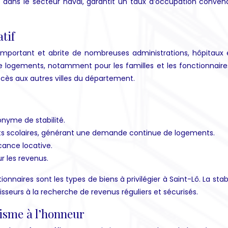
t dans le secteur naval, garantit un taux d’occupation conven
atif
f important et abrite de nombreuses administrations, hôpitaux 
logements, notamment pour les familles et les fonctionnaires. 
accès aux autres villes du département.
onyme de stabilité.
nts scolaires, générant une demande continue de logements.
cance locative.
ur les revenus.
onnaires sont les types de biens à privilégier à Saint-Lô. La sta
isseurs à la recherche de revenus réguliers et sécurisés.
risme à l’honneur