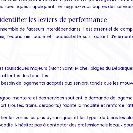
ons spécifiques s’appliquent, renseignez-vous auprès des servic
identifier les leviers de performance
semble de facteurs interdépendants. Il est essentiel de compre
e, l’économie locale et l’accessibilité sont autant d’élémen
es touristiques majeurs (Mont Saint-Michel, plages du Débarquem
x attentes des touristes.
 un besoin de logements adaptés aux seniors, tandis que les mo
ie agroalimentaire et des services soutient la demande de logemen
 (routes, trains, aéroports) facilite la mobilité et renforce l’attr
fier les zones les plus dynamiques et les types de biens les 
atifs. N’hésitez pas à contacter des professionnels locaux pou