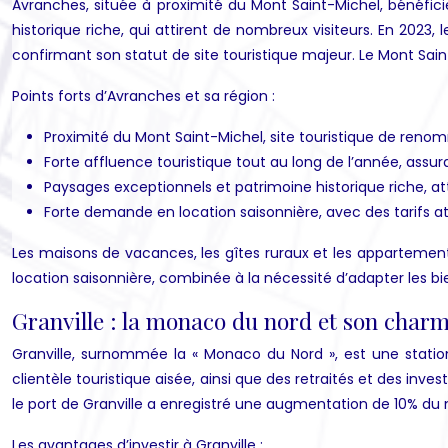
Avranches, située à proximité du Mont Saint-Michel, bénéficie
historique riche, qui attirent de nombreux visiteurs. En 2023, 
confirmant son statut de site touristique majeur. Le Mont Sain
Points forts d’Avranches et sa région :
Proximité du Mont Saint-Michel, site touristique de ren
Forte affluence touristique tout au long de l’année, assu
Paysages exceptionnels et patrimoine historique riche, atti
Forte demande en location saisonnière, avec des tarifs att
Les maisons de vacances, les gîtes ruraux et les appartement
location saisonnière, combinée à la nécessité d’adapter les bie
Granville : la monaco du nord et son char
Granville, surnommée la « Monaco du Nord », est une station 
clientèle touristique aisée, ainsi que des retraités et des inv
le port de Granville a enregistré une augmentation de 10% du n
Les avantages d’investir à Granville :