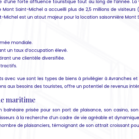
 d’une forte affluence touristique tout au long de l’année. La
le Mont Saint-Michel a accueilli plus de 2,5 millions de visiteur
t-Michel est un atout majeur pour la location saisonnière Mont 
ommée mondiale.
rant un taux d’occupation élevé.
rant une clientèle diversifiée.
ractifs.
s avec vue sont les types de biens à privilégier à Avranches e
ns aux besoins des touristes, offre un potentiel de revenus intér
me maritime
balnéaire prisée pour son port de plaisance, son casino, son pa
estisseurs à la recherche d’un cadre de vie agréable et dynamique
ombre de plaisanciers, témoignant de son attrait croissant pour 