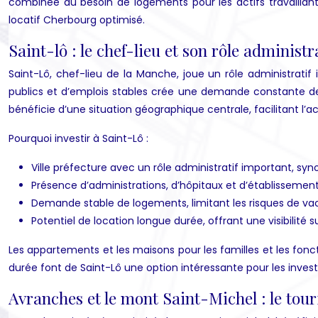
combinée au besoin de logements pour les actifs travaillan
locatif Cherbourg optimisé.
Saint-lô : le chef-lieu et son rôle administr
Saint-Lô, chef-lieu de la Manche, joue un rôle administrati
publics et d’emplois stables crée une demande constante de 
bénéficie d’une situation géographique centrale, facilitant l’
Pourquoi investir à Saint-Lô :
Ville préfecture avec un rôle administratif important, syn
Présence d’administrations, d’hôpitaux et d’établisseme
Demande stable de logements, limitant les risques de va
Potentiel de location longue durée, offrant une visibilité s
Les appartements et les maisons pour les familles et les foncti
durée font de Saint-Lô une option intéressante pour les invest
Avranches et le mont Saint-Michel : le tou