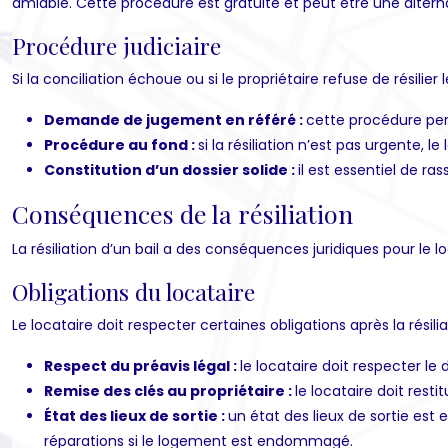
amiable. Cette procédure est gratuite et peut être une alternat
Procédure judiciaire
Si la conciliation échoue ou si le propriétaire refuse de résilier l
Demande de jugement en référé :
cette procédure per
Procédure au fond :
si la résiliation n’est pas urgente, l
Constitution d’un dossier solide :
il est essentiel de r
Conséquences de la résiliation
La résiliation d’un bail a des conséquences juridiques pour le lo
Obligations du locataire
Le locataire doit respecter certaines obligations après la résilia
Respect du préavis légal :
le locataire doit respecter le 
Remise des clés au propriétaire :
le locataire doit rest
État des lieux de sortie :
un état des lieux de sortie est 
réparations si le logement est endommagé.