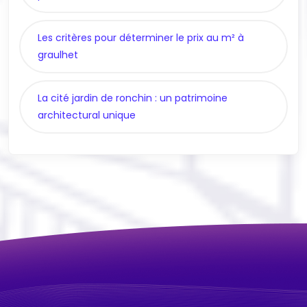
Les critères pour déterminer le prix au m² à
graulhet
La cité jardin de ronchin : un patrimoine
architectural unique