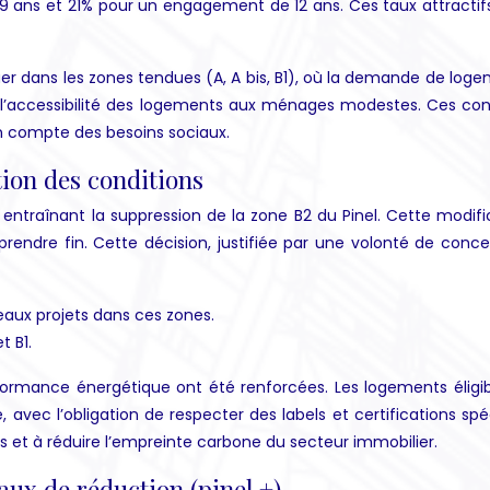
s et 21% pour un engagement de 12 ans. Ces taux attractifs, c
ituer dans les zones tendues (A, A bis, B1), où la demande de loge
tir l’accessibilité des logements aux ménages modestes. Ces c
e en compte des besoins sociaux.
tion des conditions
entraînant la suppression de la zone B2 du Pinel. Cette modif
f prendre fin. Cette décision, justifiée par une volonté de conc
uveaux projets dans ces zones.
t B1.
formance énergétique ont été renforcées. Les logements éligi
, avec l’obligation de respecter des labels et certifications
s et à réduire l’empreinte carbone du secteur immobilier.
aux de réduction (pinel +)