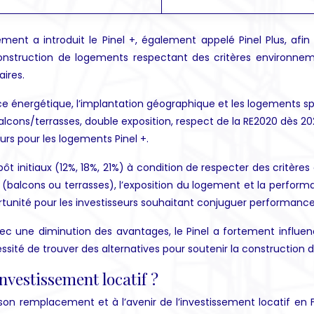
nt a introduit le Pinel +, également appelé Pinel Plus, afin d
 construction de logements respectant des critères environn
aires.
nce énergétique, l’implantation géographique et les logements s
, balcons/terrasses, double exposition, respect de la RE2020 dès 2
rs pour les logements Pinel +.
ôt initiaux (12%, 18%, 21%) à condition de respecter des critère
(balcons ou terrasses), l’exposition du logement et la perform
rtunité pour les investisseurs souhaitant conjuguer performance
vec une diminution des avantages, le Pinel a fortement influe
écessité de trouver des alternatives pour soutenir la constructi
investissement locatif ?
on remplacement et à l’avenir de l’investissement locatif en F