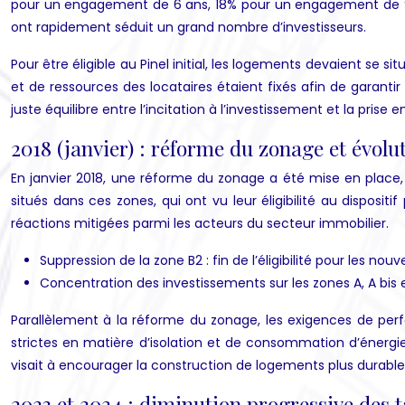
pour un engagement de 6 ans, 18% pour un engagement de 9 an
ont rapidement séduit un grand nombre d’investisseurs.
Pour être éligible au Pinel initial, les logements devaient se s
et de ressources des locataires étaient fixés afin de garan
juste équilibre entre l’incitation à l’investissement et la pris
2018 (janvier) : réforme du zonage et évolu
En janvier 2018, une réforme du zonage a été mise en place, 
situés dans ces zones, qui ont vu leur éligibilité au dispositi
réactions mitigées parmi les acteurs du secteur immobilier.
Suppression de la zone B2 : fin de l’éligibilité pour les no
Concentration des investissements sur les zones A, A bis e
Parallèlement à la réforme du zonage, les exigences de per
strictes en matière d’isolation et de consommation d’énergie
visait à encourager la construction de logements plus durable
2023 et 2024 : diminution progressive des t