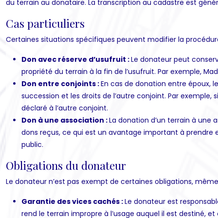
du terrain au donataire. La transcription au cadastre est géné
Cas particuliers
Certaines situations spécifiques peuvent modifier la procédur
Don avec réserve d’usufruit :
Le donateur peut conserver
propriété du terrain à la fin de l’usufruit. Par exemple, M
Don entre conjoints :
En cas de donation entre époux, le
succession et les droits de l’autre conjoint. Par exemple
déclaré à l’autre conjoint.
Don à une association :
La donation d’un terrain à une 
dons reçus, ce qui est un avantage important à prendre en 
public.
Obligations du donateur
Le donateur n’est pas exempt de certaines obligations, même a
Garantie des vices cachés :
Le donateur est responsable
rend le terrain impropre à l’usage auquel il est destiné,