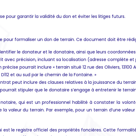
our garantir la validité du don et éviter les litiges futurs.
e pour formaliser un don de terrain. Ce document doit être rédig
dentifier le donateur et le donataire, ainsi que leurs coordonnée
crit avec précision, incluant sa localisation (adresse complète et
 précise pourrait inclure « terrain situé 12 rue des Oliviers, 131
D112 et au sud par le chemin de la Fontaine. »
ntrat peut inclure des clauses relatives à la jouissance du terra
pourrait stipuler que le donataire s’engage à entretenir le terrai
taire, qui est un professionnel habilité à constater la volonté
 la valeur du terrain. Par exemple, pour un terrain d’une valeur
ui est le registre officiel des propriétés foncières. Cette formali