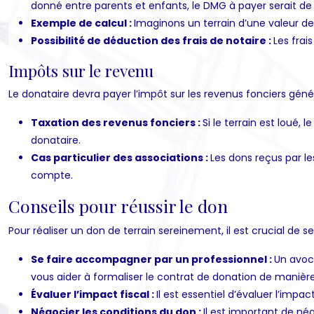
donné entre parents et enfants, le DMG à payer serait de
Exemple de calcul :
Imaginons un terrain d’une valeur d
Possibilité de déduction des frais de notaire :
Les frai
Impôts sur le revenu
Le donataire devra payer l’impôt sur les revenus fonciers génér
Taxation des revenus fonciers :
Si le terrain est loué,
donataire.
Cas particulier des associations :
Les dons reçus par l
compte.
Conseils pour réussir le don
Pour réaliser un don de terrain sereinement, il est crucial de
Se faire accompagner par un professionnel :
Un avoca
vous aider à formaliser le contrat de donation de manièr
Évaluer l’impact fiscal :
Il est essentiel d’évaluer l’impac
Négocier les conditions du don :
Il est important de né