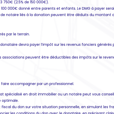
 3 750€ (2.5% de 150 000€).
e 100 000€ donné entre parents et enfants. Le DMG à payer sera
s de notaire liés à la donation peuvent être déduits du montant 
és par le terrain.
 le donataire devra payer l’impôt sur les revenus fonciers généré
es associations peuvent être déductibles des impôts sur le reven
 se faire accompagner par un professionnel.
t spécialisé en droit immobilier ou un notaire peut vous conseille
e optimale.
t fiscal du don sur votre situation personnelle, en simulant les fra
gocier les conditions du don avec le donataire, en précisant clai